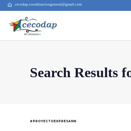
cecodap.coordinaciongeneral@gmail.com
Search Results f
#PROYECTOEXPRESANN