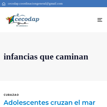
cecodap.coordinaciongeneral@gmail.com
To
na
infancias que caminan
CURAZAO
Adolescentes cruzan el mar