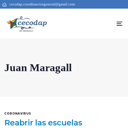
cecodap.coordinaciongeneral@gmail.com
To
na
Juan Maragall
CORONAVIRUS
Reabrir las escuelas