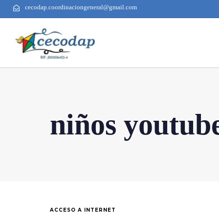
cecodap.coordinaciongeneral@gmail.com
niños youtub
ACCESO A INTERNET