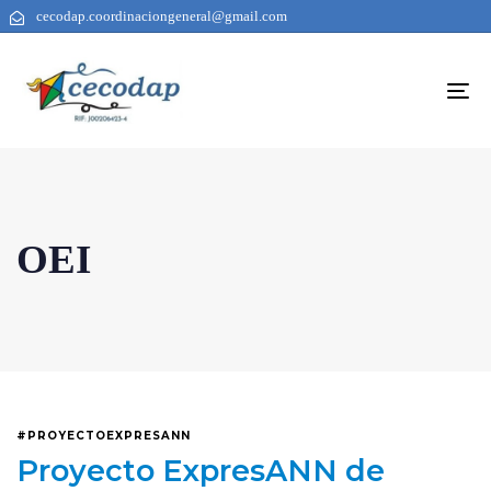
cecodap.coordinaciongeneral@gmail.com
To
na
OEI
#PROYECTOEXPRESANN
Proyecto ExpresANN de