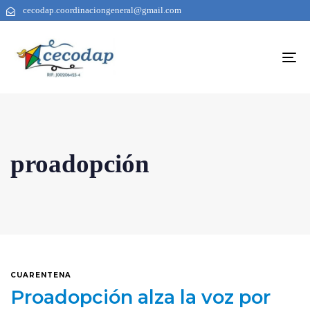
cecodap.coordinaciongeneral@gmail.com
To
na
proadopción
CUARENTENA
Proadopción alza la voz por