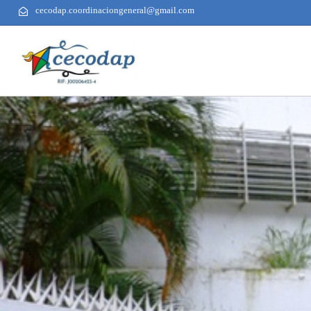
cecodap.coordinaciongeneral@gmail.com
AUTHOR
PUBLISHED
PUBLISHED
ON:
IN: