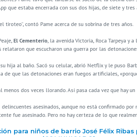
 que estaba encerrada con sus dos hijas, de siete y tres 
 el tiroteo”, contó Pame acerca de su sobrina de tres años.
Peaje,
El Cementerio
, la avenida Victoria, Roca Tarpeya y a
s relataron que escucharon una guerra por las detonaciones 
hija al baño. Sacó su celular, abrió Netflix y le puso Barbie
a de que las detonaciones eran fuegos artificiales, «porqu
l menos dos veces llorando. Así pasa cada vez que hay un t
 delincuentes asesinados, aunque no está confirmado por m
scente fue asesinado. Pero no hay certeza de lo que realme
ión para niños de barrio José Félix Rib