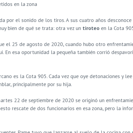
tidos en la zona
da por el sonido de los tiros. A sus cuatro años desconoc
uy bien de qué se trata: otra vez un
tiroteo
en la Cota 905
ue el 25 de agosto de 2020, cuando hubo otro enfrentami
. En esa oportunidad la pequeña también corrió despavori
cano es la Cota 905. Cada vez que oye detonaciones y lee 
lar, principalmente por su hija.
artes 22 de septiembre de 2020 se originó un enfrentamie
uesto rescate de dos funcionarios en esa zona, pero la inf
uentes Pame tuvo que lanzarse al suelo de la cocina con s