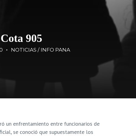
a Cota 905
0
NOTICIAS / INFO PANA
tró un enfrentamiento entre funcionarios de
icial, se conoció que supuestamente los