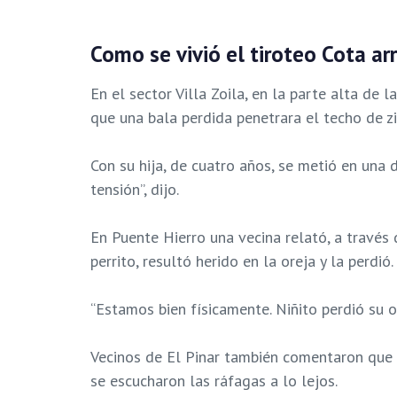
Como se vivió el tiroteo Cota ar
En el sector Villa Zoila, en la parte alta de
que una bala perdida penetrara el techo de zi
Con su hija, de cuatro años, se metió en una 
tensión”, dijo.
En Puente Hierro una vecina relató, a través
perrito, resultó herido en la oreja y la perdió.
“Estamos bien físicamente. Niñito perdió su or
Vecinos de El Pinar también comentaron que l
se escucharon las ráfagas a lo lejos.