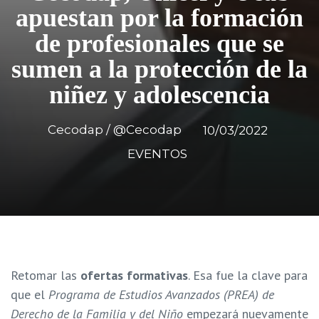
apuestan por la formación
de profesionales que se
sumen a la protección de la
niñez y adolescencia
Cecodap / @Cecodap
10/03/2022
EVENTOS
Retomar las
ofertas formativas
. Esa fue la clave para
que el
Programa de Estudios Avanzados (PREA) de
Derecho de la Familia y del Niño
empezará nuevamente