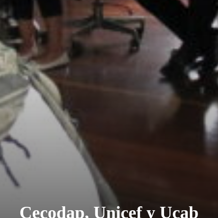
Cecodap, Unicef y Ucab