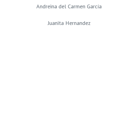
Andreina del Carmen García
Juanita Hernandez
Jaime Ospino
Nereyda Guzman
Gresmy Rojas
Josmar García
Angel Miguez
Hesbeishy Blanco