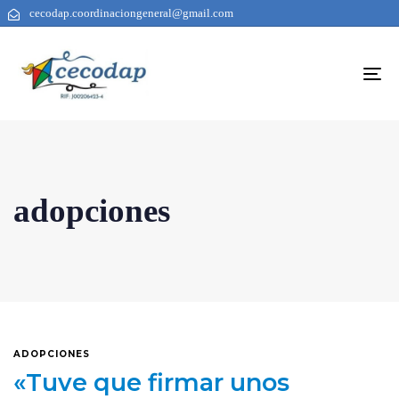
cecodap.coordinaciongeneral@gmail.com
To
na
adopciones
ADOPCIONES
«Tuve que firmar unos