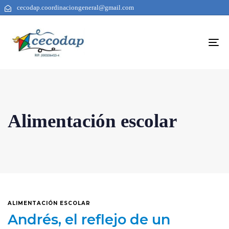
cecodap.coordinaciongeneral@gmail.com
To
na
Alimentación escolar
ALIMENTACIÓN ESCOLAR
Andrés, el reflejo de un