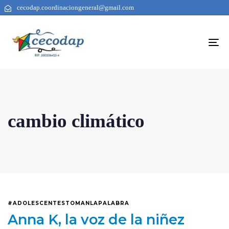
cecodap.coordinaciongeneral@gmail.com
To
na
cambio climático
#ADOLESCENTESTOMANLAPALABRA
Anna K, la voz de la niñez