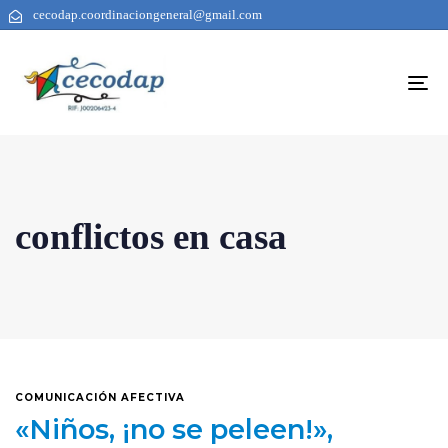
cecodap.coordinaciongeneral@gmail.com
To
na
conflictos en casa
COMUNICACIÓN AFECTIVA
«Niños, ¡no se peleen!»,