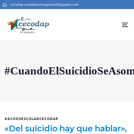
cecodap.coordinaciongeneral@gmail.com
To
na
#CuandoElSuicidioSeAso
#ACOSOESCOLARCECODAP
«Del suicidio hay que hablar»,