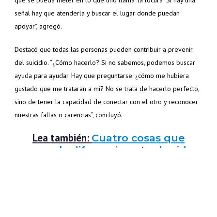
señal hay que atenderla y buscar el lugar donde puedan
apoyar”, agregó.
Destacó que todas las personas pueden contribuir a prevenir
del suicidio. “¿Cómo hacerlo? Si no sabemos, podemos buscar
ayuda para ayudar. Hay que preguntarse: ¿cómo me hubiera
gustado que me trataran a mí? No se trata de hacerlo perfecto,
sino de tener la capacidad de conectar con el otro y reconocer
nuestras fallas o carencias”, concluyó.
Lea también:
Cuatro cosas que
marcan la diferencia entre la vida y
el suicidio
¿Políticas públicas?
Carlos Trapani, coordinador general de Cecodap, denunció que