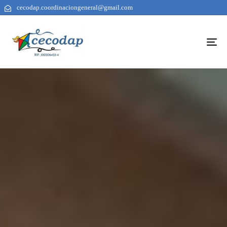
cecodap.coordinaciongeneral@gmail.com
To
na
AUTHOR
PUBLISHED
PUBLISHED
ON:
IN: