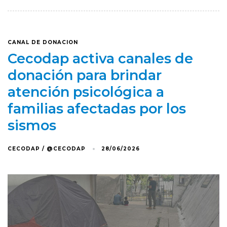
CANAL DE DONACION
Cecodap activa canales de
donación para brindar
atención psicológica a
familias afectadas por los
sismos
CECODAP / @CECODAP
28/06/2026