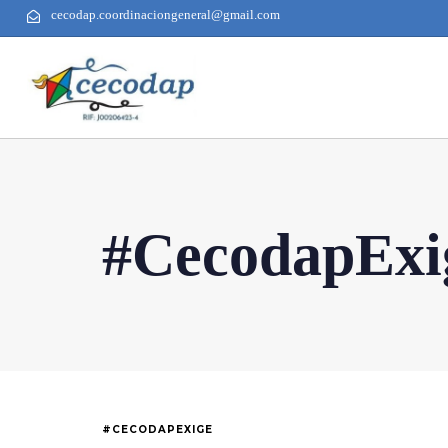
cecodap.coordinaciongeneral@gmail.com
#CecodapExi
#CECODAPEXIGE