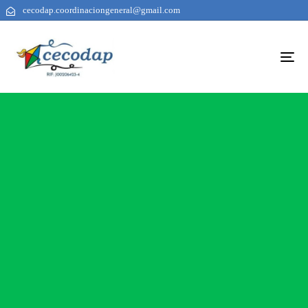
cecodap.coordinaciongeneral@gmail.com
To
na
AUTHOR
PUBLISHED
PUBLISHED
ON:
IN: