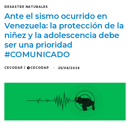
DESASTRE NATURALES
Ante el sismo ocurrido en
Venezuela: la protección de la
niñez y la adolescencia debe
ser una prioridad
#COMUNICADO
CECODAP / @CECODAP
25/06/2026