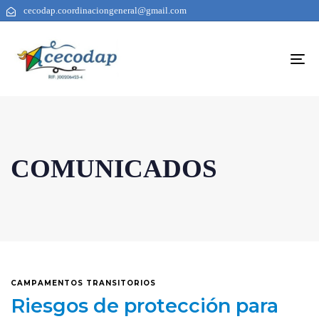
cecodap.coordinaciongeneral@gmail.com
To
na
COMUNICADOS
CAMPAMENTOS TRANSITORIOS
Riesgos de protección para