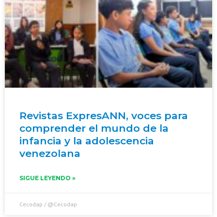
Revistas ExpresANN, voces para
comprender el mundo de la
infancia y la adolescencia
venezolana
SIGUE LEYENDO »
Cecodap / @Cecodap