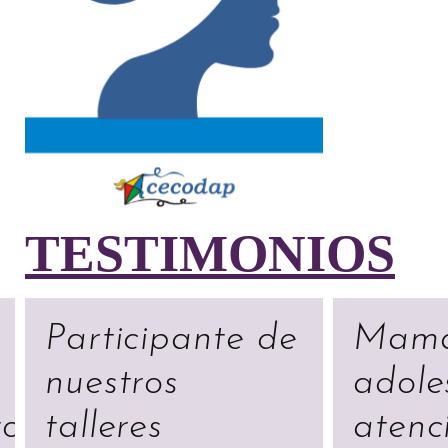
TESTIMONIOS
Participante de
Mamá
nuestros
adole
to
talleres
atenc