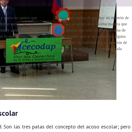
a y ahora no quiero que
Te hace dar cuenta de que hay un montón de
derme mejor, por qué
gente que se siente de la misma manera que
stan y aprendí a
tú. Tú piensas que eres la única persona de
s lo que siento.
todo el mundo que se va a sentir de alguna
manera, pero en realidad hay un montón de
gente así y en realidad el grupo te ayuda
mucho a no sentirte solo
scolar
d. Son las tres patas del concepto del acoso escolar; pero