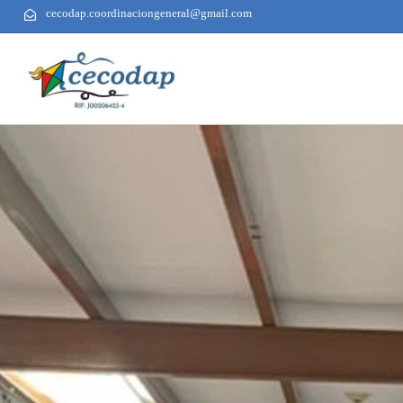
cecodap.coordinaciongeneral@gmail.com
AUTHOR
PUBLISHED
PUBLISHED
ON:
IN: