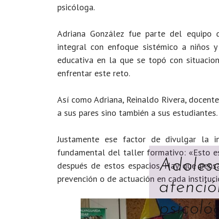
psicóloga.
Adriana González fue parte del equipo d
integral con enfoque sistémico a niños y
educativa en la que se topó con situacio
enfrentar este reto.
Así como Adriana, Reinaldo Rivera, docente
a sus pares sino también a sus estudiantes.
Justamente ese factor de divulgar la 
fundamental del taller formativo: «Esto es
Adoles
después de estos espacios. Hay que pensa
prevención o de actuación en cada instituci
atenció
psicoló