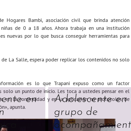
e Hogares Bambi, asociación civil que brinda atención
 niñas de 0 a 18 años. Ahora trabaja en una institución
nes nuevas por lo que busca conseguir herramientas para
 de La Salle, espera poder replicar los contenidos no solo
información es lo que Trapani expuso como un factor
 solo un punto de inicio. Les toca a ustedes pensar en el
cente en
Adolescente en
r en la continuidad y en la aplicación en protocolos de
ón», apunta.
n
grupo de
gica
acompañamien