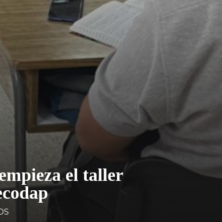
empieza el taller
Cecodap
OS