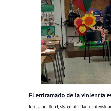
No quería ir a terapi
termine. Puedo enten
ciertas cosas me mole
comunicar a mis padre
El entramado de la violencia e
Intencionalidad, sistematicidad e intensida