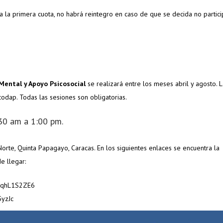
 la primera cuota, no habrá reintegro en caso de que se decida no particip
Mental y Apoyo Psicosocial
se realizará entre los meses abril y agosto. 
odap. Todas las sesiones son obligatorias.
:30 am a 1:00 pm.
rte, Quinta Papagayo, Caracas. En los siguientes enlaces se encuentra la
e llegar:
82PqhL1S2ZE6
5yzJc