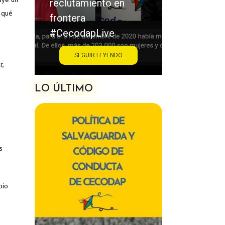
tamiento en
acoso escolar
 qué
era
#CecodapLive
odapLive
SEGUIR LEYENDO
SEGUIR LEYENDO
r,
LO ÚLTIMO
s
bio