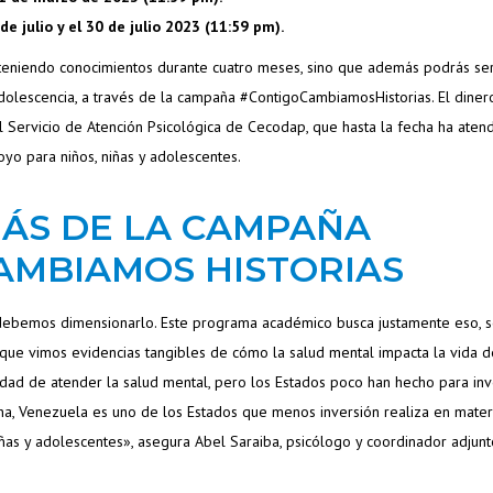
 de julio y el 30 de julio 2023 (11:59 pm).
bteniendo conocimientos durante cuatro meses, sino que además podrás se
dolescencia, a través de la campaña #ContigoCambiamosHistorias. El diner
l Servicio de Atención Psicológica de Cecodap, que hasta la fecha ha aten
yo para niños, niñas y adolescentes.
ÁS DE LA CAMPAÑA
AMBIAMOS HISTORIAS
ebemos dimensionarlo. Este programa académico busca justamente eso, 
que vimos evidencias tangibles de cómo la salud mental impacta la vida d
idad de atender la salud mental, pero los Estados poco han hecho para inve
cha, Venezuela es uno de los Estados que menos inversión realiza en mater
iñas y adolescentes», asegura Abel Saraiba, psicólogo y coordinador adjun