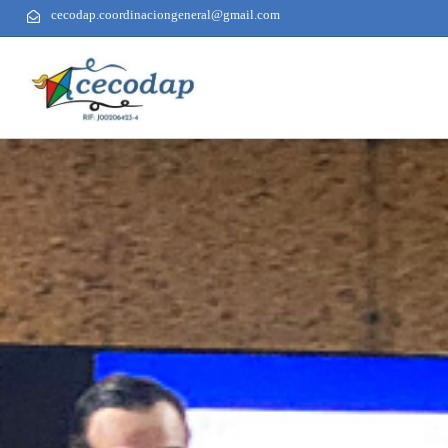
cecodap.coordinaciongeneral@gmail.com
AUTHOR
PUBLISHED
PUBLISHED
ON:
IN: