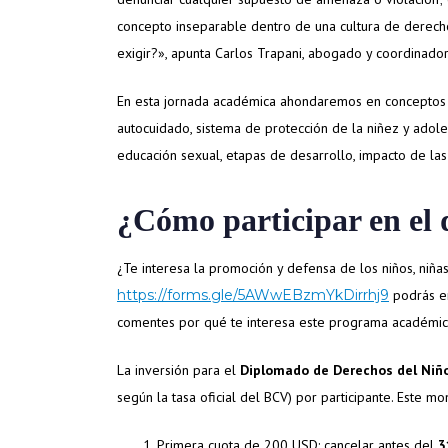
concepto inseparable dentro de una cultura de derec
exigir?», apunta Carlos Trapani, abogado y coordinad
En esta jornada académica ahondaremos en conceptos 
autocuidado, sistema de protección de la niñez y adoles
educación sexual, etapas de desarrollo, impacto de las 
¿Cómo participar en el
¿Te interesa la promoción y defensa de los niños, niña
https://forms.gle/5AWwEBzmYkDirrhj9
podrás en
comentes por qué te interesa este programa académico
La inversión para el
Diplomado de Derechos del Niño
según la tasa oficial del BCV) por participante. Este 
Primera cuota de 200 USD: cancelar antes del
3