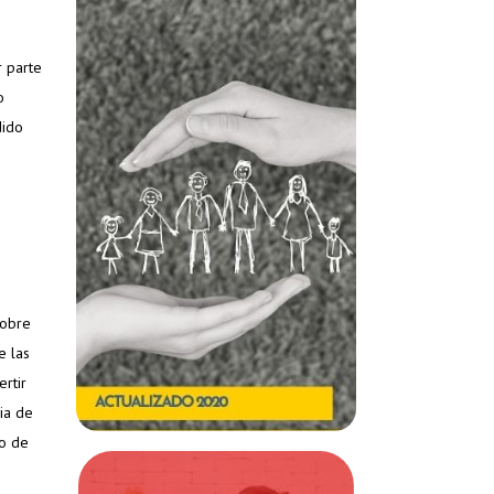
r parte
o
dido
sobre
e las
rtir
ia de
to de