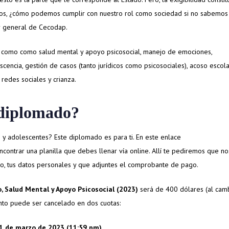
reclu
hos, ¿cómo podemos cumplir con nuestro rol como sociedad si no sabemos
front
or general de Cecodap.
#Cec
como como salud mental y apoyo psicosocial, manejo de emociones,
cencia, gestión de casos (tanto jurídicos como psicosociales), acoso escola
redes sociales y crianza.
 diplomado?
s y adolescentes? Este diplomado es para ti. En este enlace
contrar una planilla que debes llenar vía online. Allí te pediremos que no
, tus datos personales y que adjuntes el comprobante de pago.
, Salud Mental y Apoyo Psicosocial (2023)
será de 400 dólares (al cam
monto puede ser cancelado en dos cuotas:
1 de marzo de 2023 (11:59 pm).