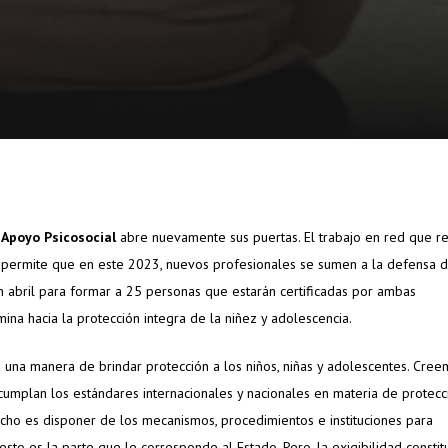
 Apoyo Psicosocial
abre nuevamente sus puertas. El trabajo en red que re
p permite que en este 2023, nuevos profesionales se sumen a la defensa d
n abril para formar a 25 personas que estarán certificadas por ambas
Save 
na hacia la protección integra de la niñez y adolescencia.
Colom
infor
na manera de brindar protección a los niños, niñas y adolescentes. Cree
famil
 cumplan los estándares internacionales y nacionales en materia de protecc
echo es disponer de los mecanismos, procedimientos e instituciones para
riesg
sto es la parte que le corresponde al Estado. Pero, la exigibilidad constit