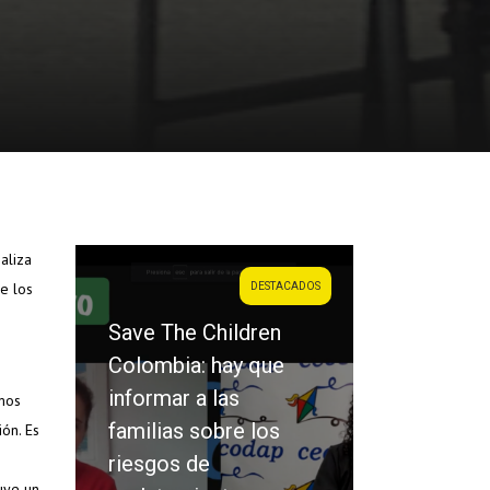
aliza
e los
DESTACADOS
DESTACADOS
The Children
bia: hay que
Saraiba: la víctima y
mar a las
el victimario no son
mos
ias sobre los
los únicos
ión. Es
os de
protagonistas en el
uye un