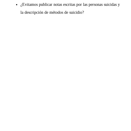
¿Evitamos publicar notas escritas por las personas suicidas y
la descripción de métodos de suicidio?
¿Se incluyeron datos de servicio, como teléfonos para pedir
ayuda a profesionales en salud mental y adolescencia?
¿Se comunicó en algún lugar que el suicidio es prevenible?
¿Se difundió información sobre señales de advertencia de
comportamiento suicida que pueden ayudar a personas
cercanas a los niños o adolescentes para estar más atentos?
Si puedes responder con un SÍ absoluto a estas reflexiones,
dale
enter
y envía tu nota al a web.
Vanessa Moreno Losada / @MoreLosadaV
Soy periodista y venezolana. Especializada en derechos