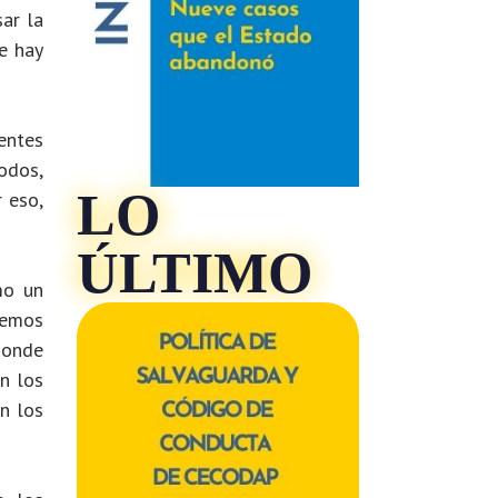
ar la
e hay
centes
odos,
LO
r eso,
ÚLTIMO
mo un
nemos
 donde
en los
n los