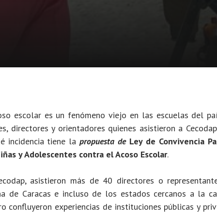
oso escolar es un fenómeno viejo en las escuelas del paí
s, directores y orientadores quienes asistieron a Cecodap
DES
 incidencia tiene la
propuesta de
Ley de Convivencia Pac
Save The Childre
Niñas y Adolescentes contra el Acoso Escolar
.
Colombia: hay qu
informar a las
ecodap, asistieron más de 40 directores o representant
familias sobre lo
na de Caracas e incluso de los estados cercanos a la cap
riesgos de
o confluyeron experiencias de instituciones públicas y pri