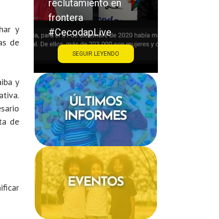
acoso escolar
#CecodapLive
har y
as de
SEGUIR LEYENDO
iba y
tiva.
sario
ta de
ficar