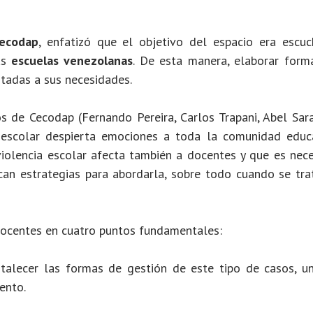
reclutamiento en
frontera
ecodap
, enfatizó que el objetivo del espacio era escuc
#CecodapLive
as
escuelas venezolanas
. De esta manera, elaborar form
tadas a sus necesidades.
SEGUIR LEYENDO
s de Cecodap (Fernando Pereira, Carlos Trapani, Abel Sara
escolar despierta emociones a toda la comunidad educa
iolencia escolar afecta también a docentes y que es nece
can estrategias para abordarla, sobre todo cuando se tra
 docentes en cuatro puntos fundamentales:
talecer las formas de gestión de este tipo de casos, uni
ento.