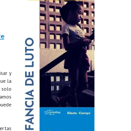
re
isar y
ue la
 solo
tamos
puede
iertas