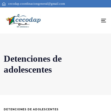
cecodap.coordinaciongeneral@gmail.com
To
na
Detenciones de
adolescentes
DETENCIONES DE ADOLESCENTES