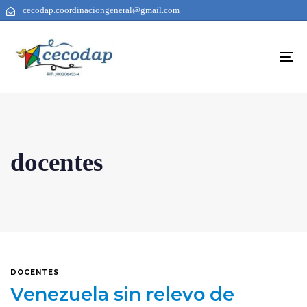
cecodap.coordinaciongeneral@gmail.com
To
na
docentes
DOCENTES
Venezuela sin relevo de