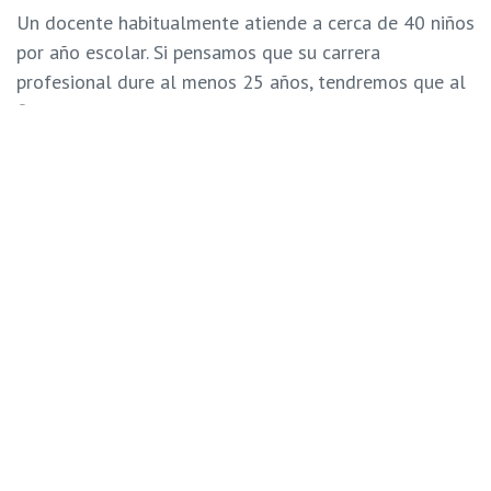
Un docente habitualmente atiende a cerca de 40 niños
por año escolar. Si pensamos que su carrera
profesional dure al menos 25 años, tendremos que al
final de este recorrido habrá atendido unos 1.000
niños. Este docente quizá no los recuerde a todos,
pero de seguro estos niños no olvidarán a este
docente.
Proteger la salud mental de un maestro
es
proteger a 40 niños. Al hacer la cuenta anterior de
otra forma tendríamos que protegiendo 25 docentes
alcanzamos a proteger 1.000 niños. Esto,
especialmente en contextos donde no llegan
programas de atención, pero en los que siempre
encontramos una escuela.
Así que si quieres hacer un aporte a la reconstrucción
del país, no esperes a soluciones mágicas apoya un