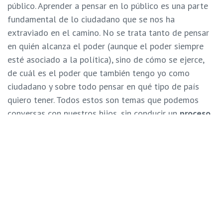
público. Aprender a pensar en lo público es una parte
fundamental de lo ciudadano que se nos ha
extraviado en el camino. No se trata tanto de pensar
en quién alcanza el poder (aunque el poder siempre
esté asociado a la política), sino de cómo se ejerce,
de cuál es el poder que también tengo yo como
ciudadano y sobre todo pensar en qué tipo de país
quiero tener. Todos estos son temas que podemos
conversas con nuestros hijos, sin conducir un
proceso
de adoctrinamiento
o exposición precoz.
Quisiera extender cinco claves para hablar de política
con nuestros hijos:
Preguntarles qué piensan sobre la situación
del país:
antes de asumir qué saben o no los
niños es mejor preguntarles qué conocen, de