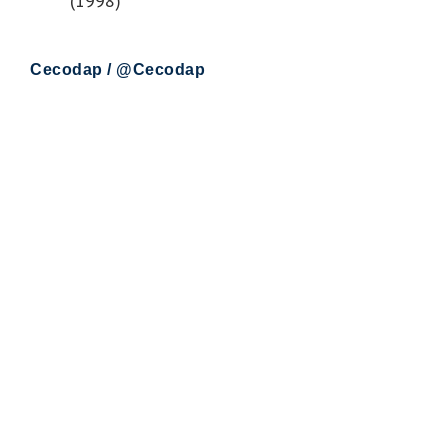
(1998)
Cecodap / @Cecodap
También puedes
leer...