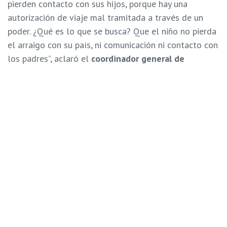
pierden contacto con sus hijos, porque hay una
autorización de viaje mal tramitada a través de un
poder. ¿Qué es lo que se busca? Que el niño no pierda
el
arraigo con su país
, ni
comunicación ni contacto
con
los padres”, aclaró el
coordinador general de
Cecodap
.
Resolución para viajes no es suficiente
En un comunicado emitido en junio de 2019, la
Agencia de Naciones Unidas para los Refugiados
(Acnur)
aseguró que las personas continúan saliendo
de Venezuela para huir de la violencia, la inseguridad y
las amenazas, así como la falta de alimentos,
medicinas y servicios esenciales. Hasta esa fecha eran
más de cuatro millones de venezolanos migrantes.