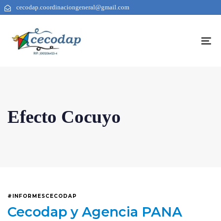
cecodap.coordinaciongeneral@gmail.com
To
na
Efecto Cocuyo
#INFORMESCECODAP
Cecodap y Agencia PANA