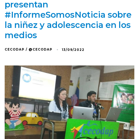
presentan
#InformeSomosNoticia sobre
la niñez y adolescencia en los
medios
CECODAP / @CECODAP
13/09/2022