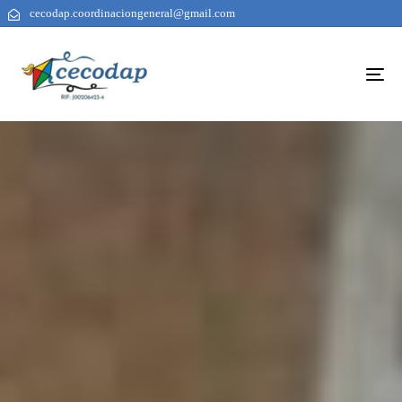
cecodap.coordinaciongeneral@gmail.com
To
na
AUTHOR
PUBLISHED
PUBLISHED
ON:
IN: