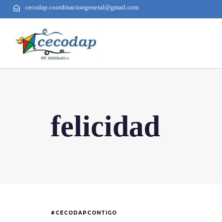
cecodap.coordinaciongeneral@gmail.com
felicidad
#CECODAPCONTIGO