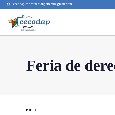
cecodap.coordinaciongeneral@gmail.com
Feria de der
DDHH