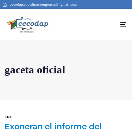
cecodap.coordinaciongeneral@gmail.com
To
na
gaceta oficial
CNE
Exoneran el informe del