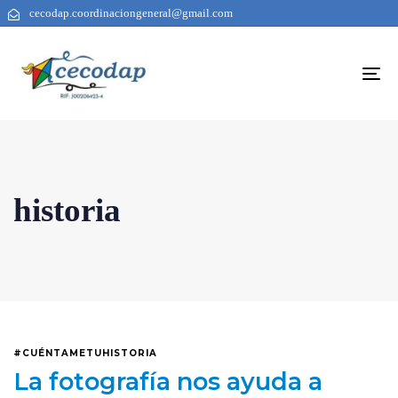
cecodap.coordinaciongeneral@gmail.com
To
na
historia
#CUÉNTAMETUHISTORIA
La fotografía nos ayuda a