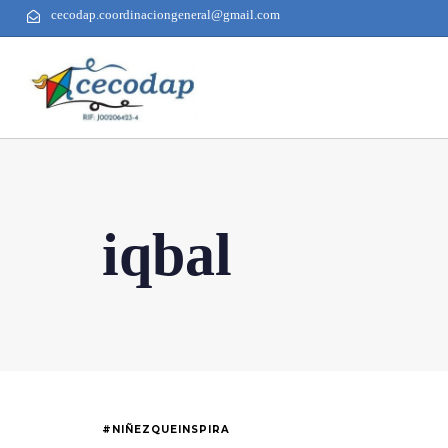
cecodap.coordinaciongeneral@gmail.com
iqbal
#NIÑEZQUEINSPIRA