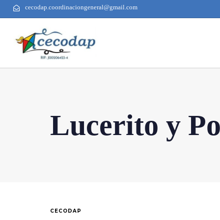
cecodap.coordinaciongeneral@gmail.com
Lucerito y P
CECODAP