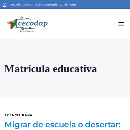
cecodap.coordinaciongeneral@gmail.com
To
na
Matrícula educativa
AGENCIA PANA
Migrar de escuela o desertar: