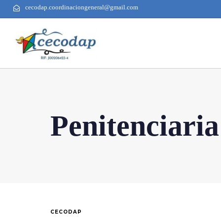
cecodap.coordinaciongeneral@gmail.com
Penitenciari
CECODAP