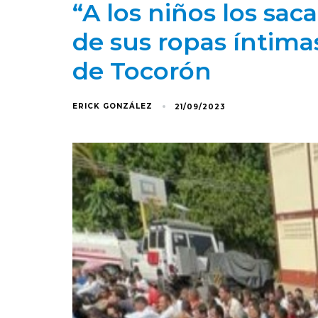
“A los niños los sa
de sus ropas íntimas
de Tocorón
ERICK GONZÁLEZ
21/09/2023