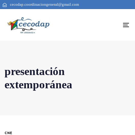
cecodap.coordinaciongeneral@gmail.com
To
na
presentación
extemporánea
CNE