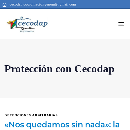
cecodap.coordinaciongeneral@gmail.com
To
na
Protección con Cecodap
DETENCIONES ARBITRARIAS
«Nos quedamos sin nada»: la