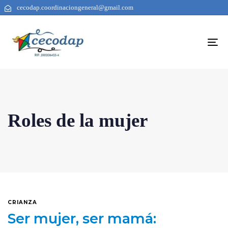
cecodap.coordinaciongeneral@gmail.com
To
na
Roles de la mujer
CRIANZA
Ser mujer, ser mamá: