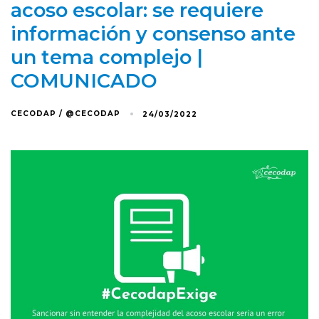
acoso escolar: se requiere
información y consenso ante
un tema complejo |
COMUNICADO
CECODAP / @CECODAP
24/03/2022