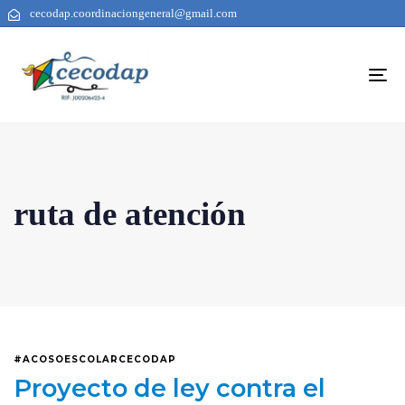
cecodap.coordinaciongeneral@gmail.com
To
na
ruta de atención
#ACOSOESCOLARCECODAP
Proyecto de ley contra el