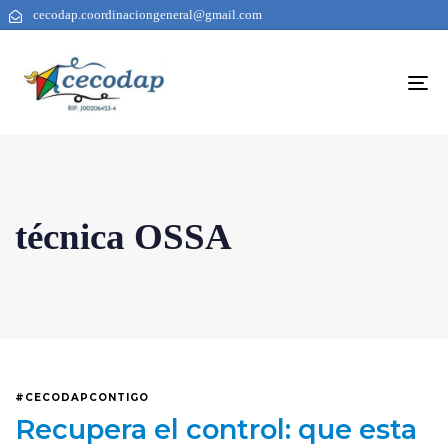
cecodap.coordinaciongeneral@gmail.com
To
na
técnica OSSA
#CECODAPCONTIGO
Recupera el control: que esta