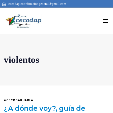
cecodap.coordinaciongeneral@gmail.com
To
na
violentos
#CECODAPHABLA
¿A dónde voy?, guía de