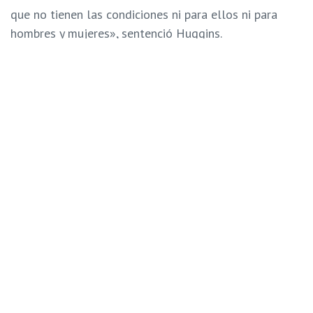
que no tienen las condiciones ni para ellos ni para
hombres y mujeres», sentenció Huggins.
Tags:
adolescentes detenidos
cárceles
Carlos Nieto
centros de detención preventiva
Magaly Huggins
penales
MANTENTE INFORMADO SIGUIENDO
NUESTRAS REDES