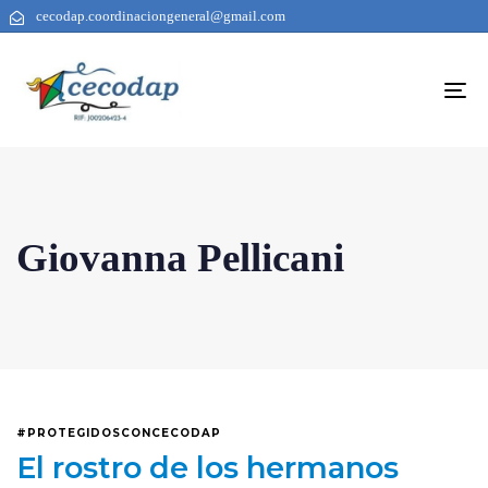
cecodap.coordinaciongeneral@gmail.com
To
na
Giovanna Pellicani
#PROTEGIDOSCONCECODAP
El rostro de los hermanos