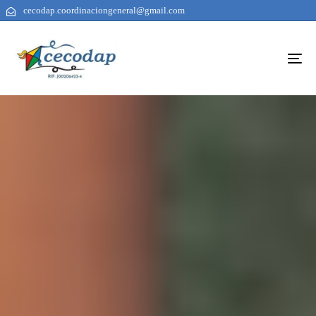
cecodap.coordinaciongeneral@gmail.com
To
na
AUTHOR
PUBLISHED
PUBLISHED
ON:
IN: